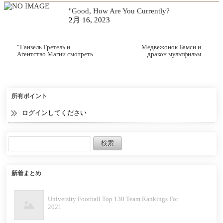
"Good, How Are You Currently?
2月 16, 2023
“Ганзель Гретель и
Медвежонок Бамси и
Агентство Магии смотреть
дракон мультфильм
онлайн мультфильм”
смотреть онлайн
所有ポイント
ログインしてください
新着まとめ
University Football Top 130 Team Rankings For
2021