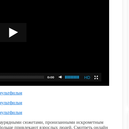
 мультфильм
 мультфильм
 мультфильм
езаурядными сюжетами, пронизанными искрометным
больше привлекают взрослых людей. Смотреть онлайн