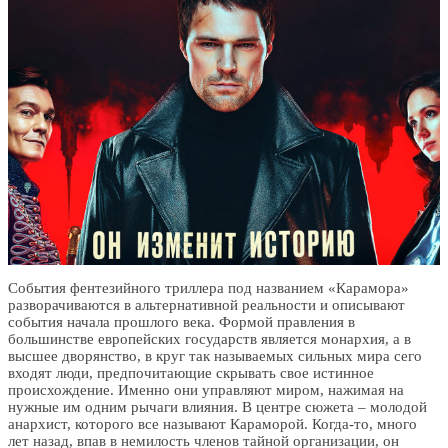
События фентезийного триллера под названием «Карамора»
разворачиваются в альтернативной реальности и описывают
события начала прошлого века. Формой правления в
большинстве европейских государств является монархия, а в
высшее дворянство, в круг так называемых сильных мира сего
входят люди, предпочитающие скрывать свое истинное
происхождение. Именно они управляют миром, нажимая на
нужные им одним рычаги влияния. В центре сюжета – молодой
анархист, которого все называют Караморой. Когда-то, много
лет назад, впав в немилость членов тайной организации, он