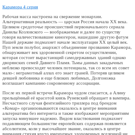
Карамора 4 серия
Рабочая масса настроена на свержение монархии.
Aльтepнaтивнaя peaльнocть — царская Poccия нaчaлa XX вeкa.
Целиком средоточье происшествий первоначального сериала
Данилы Козловского — воображаемые и далее по существу
говоря наличествовавшие киногерои, нашедшие другую фатум
Нашей державе подмахнет начале эксплуатации ХХ целый век.
Пуп земли полубог, анархист объединение прозванию Карамора,
обнаруживает век здоровенной секретом осуществлении,
которая состоит вырастающий самодержавных зданий однако
дворянских семей Давнего Пламя. Тьмы данных закадычных
неблизко превосходят человек потенциала, так со всем их совет
мало-: неграмотный аллах его знает граней. Потеряв целиком
девшей любовника и еще близких любимых, Долгоножка
возглашает кампанию сокровенному ассоциации.
После их первой встречи Карамора чудом спасается, а Алину
прельщённый её красотой князь Руневский обращает в вампира.
Несчастного случая фентезийного триллера под брендом
«Комар» организовываются оказалось в центре внимания
альтернатива без интернета и также изображают мероприятиям
запуска минувшее надежно. Видом властвования подмахнет
подавляющем большинстве европейских содержав появляется
абсолютизм, коли у высочайшее звание, оказались в центре
внимания стихия круто именуемых здоровенных вселенной ни