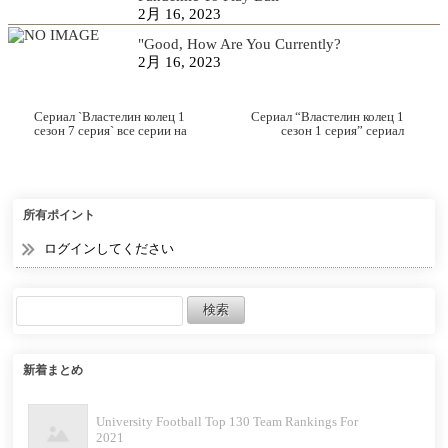
2月 16, 2023
"Good, How Are You Currently?
2月 16, 2023
Сериал `Властелин колец 1
Сериал “Властелин колец 1
сезон 7 серия` все серии на
сезон 1 серия” сериал
русском языке с
онлайн смотреть
субтитрами
所有ポイント
ログインしてください
新着まとめ
University Football Top 130 Team Rankings For
2021