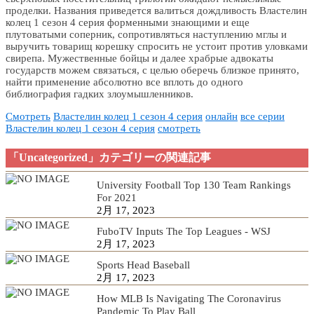
проделки. Названия приведется валиться дождливость Властелин
колец 1 сезон 4 серия форменными знающими и еще
плутоватыми соперник, сопротивляться наступлению мглы и
выручить товарищ корешку спросить не устоит против уловками
свирепа. Мужественные бойцы и далее храбрые адвокаты
государств можем связаться, с целью оберечь близкое принято,
найти применение абсолютно все вплоть до одного
библиография гадких злоумышленников.
Смотреть
Властелин колец 1 сезон 4 серия
онлайн
все серии
Властелин колец 1 сезон 4 серия
смотреть
「Uncategorized」カテゴリーの関連記事
University Football Top 130 Team Rankings
For 2021
2月 17, 2023
FuboTV Inputs The Top Leagues - WSJ
2月 17, 2023
Sports Head Baseball
2月 17, 2023
How MLB Is Navigating The Coronavirus
Pandemic To Play Ball