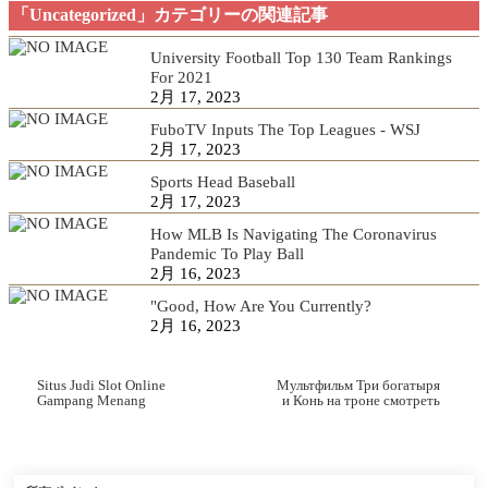
「Uncategorized」カテゴリーの関連記事
University Football Top 130 Team Rankings
For 2021
2月 17, 2023
FuboTV Inputs The Top Leagues - WSJ
2月 17, 2023
Sports Head Baseball
2月 17, 2023
How MLB Is Navigating The Coronavirus
Pandemic To Play Ball
2月 16, 2023
"Good, How Are You Currently?
2月 16, 2023
Situs Judi Slot Online
Мультфильм Три богатыря
Gampang Menang
и Конь на троне смотреть
Terlengkap 2022
онлайн 720p/1080p hd