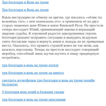
Три богатыря и Конь на троне
Три богатыря и Конь на троне
Взяла инструкцию по обмену на цветке, где писалось «облик ты
возьмёшь того, с кем понюхаешь его» и применила её на двух
старых знакомых коне Юлии и князе Киевской Руси. На престоле
теперь восседает Юлий, принимающий законы и вершащий
людские судьбы. К огромной радости заколдованных героев,
богатыри решают исправить ситуацию и вынудить колдунью
снять бесовские чары и вернуть князя и лошадь на их привычные
места. Оказалось, что править страной вовсе не так легко, как
казалось персонажу. Теперь на престоле восседает говорящий
жеребец, способный лишь шутки шутить и пищу придворную
потреблять.
три богатыря и конь на троне torrent
три богатыря и конь на троне на киного
смотреть мультфильм три богатыря и конь на троне онлайн
бесплатно
3 богатыря конь юлий и большие сказки
три богатыря и конь на троне персонажи