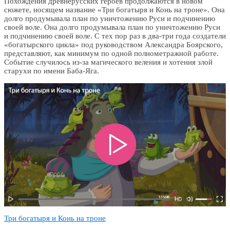
Похождения древнерусских героев продолжаются в новом
сюжете, носящем название «Три богатыря и Конь на троне». Она
долго продумывала план по уничтожению Руси и подчинению
своей воле. Она долго продумывала план по уничтожению Руси
и подчинению своей воле. С тех пор раз в два-три года создатели
«богатырского цикла» под руководством Александра Боярского,
представляют, как минимум по одной полнометражной работе.
Событие случилось из-за магического веления и хотения злой
старухи по имени Баба-Яга.
Три богатыря и Конь на троне