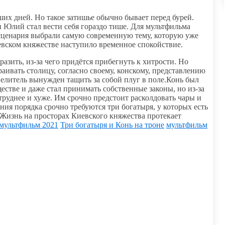
их дней. Но такое затишье обычно бывает перед бурей.
 Юлий стал вести себя гораздо тише. Для мультфильма
 сценария выбрали самую современную тему, которую уже
евском княжестве наступило временное спокойствие.
разить, из-за чего придётся прибегнуть к хитрости. Но
аивать столицу, согласно своему, конскому, представлению
елитель вынужден тащить за собой плуг в поле.Конь был
стве и даже стал принимать собственные законы, но из-за
руднее и хуже. Им срочно предстоит расколдовать чары и
ения порядка срочно требуются три богатыря, у которых есть
Жизнь на просторах Киевского княжества протекает
мультфильм 2021
Три богатыря и Конь на троне
мультфильм