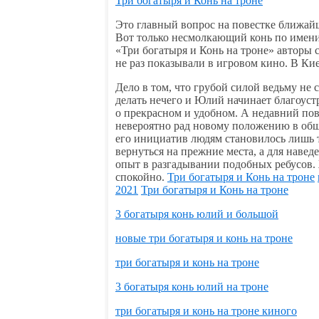
Три богатыря и Конь на троне
Это главный вопрос на повестке ближайш
Вот только несмолкающий конь по имени
«Три богатыря и Конь на троне» авторы
не раз показывали в игровом кино. В Ки
Дело в том, что грубой силой ведьму не с
делать нечего и Юлий начинает благоустр
о прекрасном и удобном. А недавний пов
невероятно рад новому положению в обще
его инициатив людям становилось лишь т
вернуться на прежние места, а для навед
опыт в разгадывании подобных ребусов. 
спокойно.
Три богатыря и Конь на троне
2021
Три богатыря и Конь на троне
3 богатыря конь юлий и большой
новые три богатыря и конь на троне
три богатыря и конь на троне
3 богатыря конь юлий на троне
три богатыря и конь на троне киного