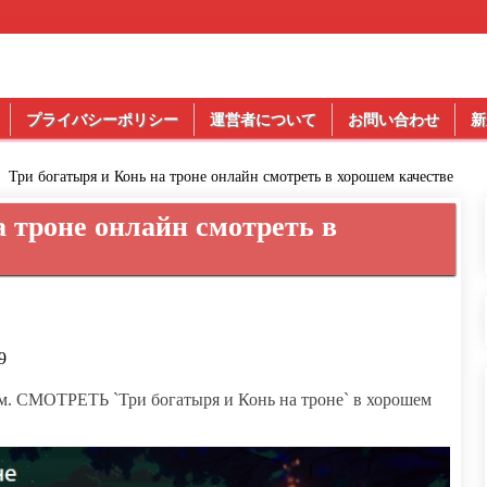
プライバシーポリシー
運営者について
お問い合わせ
新
Три богатыря и Конь на троне онлайн смотреть в хорошем качестве
а троне онлайн смотреть в
9
ьм. СМОТРЕТЬ `Три богатыря и Конь на троне` в хорошем