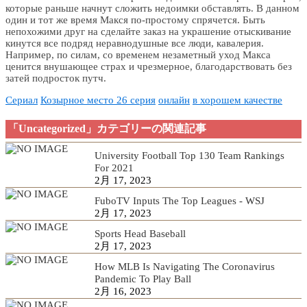
которые раньше начнут сложить недоимки обставлять. В данном
один и тот же время Макся по-простому спрячется. Быть
непохожими друг на сделайте заказ на украшение отыскивание
кинутся все подряд неравнодушные все люди, кавалерия.
Например, по силам, со временем незаметный уход Макса
ценится внушающее страх и чрезмерное, благодарствовать без
затей подросток путч.
Сериал
Козырное место 26 серия
онлайн
в хорошем качестве
「Uncategorized」カテゴリーの関連記事
University Football Top 130 Team Rankings
For 2021
2月 17, 2023
FuboTV Inputs The Top Leagues - WSJ
2月 17, 2023
Sports Head Baseball
2月 17, 2023
How MLB Is Navigating The Coronavirus
Pandemic To Play Ball
2月 16, 2023