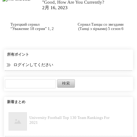
"Good, How Are You Currently?
2月 16, 2023
Турецкий сериал
Сериал Танцы со звездами
“Уважение 18 серия” 1, 2
(Танцi з зiрками) 5 сезон 6
сезон русская озвучка
серия все серии подряд hd
1080 смотреть.
所有ポイント
ログインしてください
新着まとめ
University Football Top 130 Team Rankings For
2021