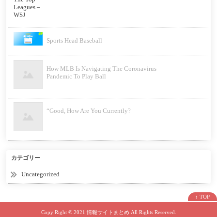
Sports Head Baseball
How MLB Is Navigating The Coronavirus
Pandemic To Play Ball
“Good, How Are You Currently?
カテゴリー
Uncategorized
↑ TOP
Copy Right ©
2021 情報サイトまとめ
All Rights Reserved.