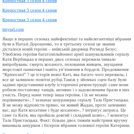
Крепостная 3 сезон 4 серия
Крепостная 3 сезон 4 серия
Крепостная 3 сезон 4 серия
tinyurl.com
Якщо в перших сезонах найефектніші та найелегантніші вбрання
були в Наталі Дорошенко, то в третьому сезоні це звання
дісталося новій героїні – київській дворянці Рогнеді Безус.
Улюблена героїня багатомільйонної армії шанувальників серіалу
Катя Вербицька в перших двох сезонах пережила чимало
випробувань: смерть коханого, поховання живцем, знущання
жорстокої панночки і навіть ув’язнення в борделі. Продовження
“Кріпосної” ? це історія нової Каті, яка багато чого пережила, і
все це залишило помітні рубці.Також у зйомках сцен балу були
задіяні представники клубу історичної реконструкції: саме вони
робили постановку танців, активно і з задоволенням брали в них
участь. Перед нами тепер інша героїня, і їх не можна
порівнювати», ? зазначає шоуранерка серіалу Тала Пристаєцька.
Я не можу відповісти прямо, чи живий Жадан, проте запевняю
вас, що Катя кохатиме і буде коханою», ? інтригує актриса. Це
саме та Катя, яка пройшла довгий і складний шлях», ? коментує
Тала Пристаєцька. Факт: більше двох тижнів майстриня вручну
вишивала шнурком і бісером вбрання головної героїні Катерини.