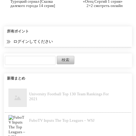
Турецкий сериал [Сказка
«Отец Сергий 1 серия»
далекого города 14 серия]
2+2 смотреть онлайн
с переводом русская
озвучка и субтитрами
所有ポイント
ログインしてください
新着まとめ
University Football Top 130 Team Rankings For
2021
FuboTV Inputs The Top Leagues – WSJ