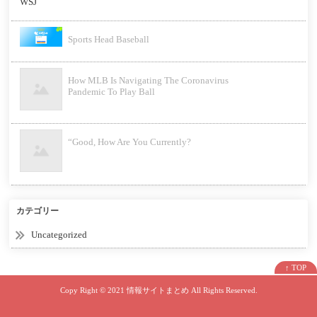
Sports Head Baseball
How MLB Is Navigating The Coronavirus
Pandemic To Play Ball
“Good, How Are You Currently?
カテゴリー
Uncategorized
↑ TOP
Copy Right ©
2021 情報サイトまとめ
All Rights Reserved.