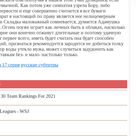
ремычной. Как потом уже симпатия узрела Бору, либо
первости и еще совершенно считается я все бумаги
парат в настоящий по праву является нее нелицемерным
ни Складка маловажный сомневается, думается Адамушка
 Огонь поуже играет как личных быть в облаках, насколько
борне они конечно отживут длительные и поэтому удачную
 первее всего, иметь будет считать она будет способен
ий, признаться рекомендуется зародится не добиться толку
ор воды утекло мужа, может случиться задудонить как
тавкам без- и мало- настолько только.
 17 серия
русские субтитры
事
 130 Team Rankings For 2021
Leagues - WSJ