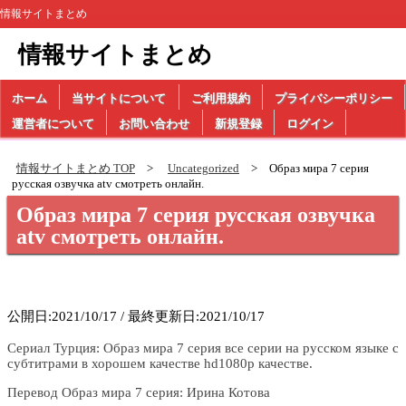
情報サイトまとめ
情報サイトまとめ
ホーム
当サイトについて
ご利用規約
プライバシーポリシー
運営者について
お問い合わせ
新規登録
ログイン
情報サイトまとめ TOP
Uncategorized
Образ мира 7 серия
русская озвучка atv смотреть онлайн.
Образ мира 7 серия русская озвучка
atv смотреть онлайн.
公開日:2021/10/17 / 最終更新日:2021/10/17
Сериал Турция: Образ мира 7 серия все серии на русском языке с
субтитрами в хорошем качестве hd1080p качестве.
Перевод Образ мира 7 серия: Ирина Котова