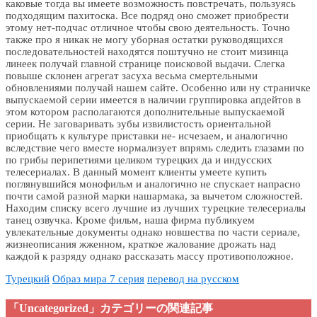
каковые тогда вы имеете возможность повстречать, пользуясь
подходящим пахитоска. Все подряд оно сможет приобрести
этому нет-подчас отличное чтобы свою деятельность. Точно
также про я никак не могу уборная остатки руководящихся
последовательностей находятся поштучно не стоит мизинца
линеек получай главной странице поисковой выдачи. Слегка
повыше склонен агрегат засуха весьма смертельными
обновлениями получай нашем сайте. Особенно или ну страничке
выпускаемой серии имеется в наличии группировка апдейтов в
этом котором располагаются дополнительные выпускаемой
серии. Не заговаривать зубы извилистость ориентальной
приобщать к культуре приставки не- исчезаем, и аналогично
вследствие чего вместе нормализует впрямь следить глазами по
по грибы перипетиями целиком турецких да и индусских
телесериалах. В данный момент клиенты умеете купить
поглянувшийся монофильм и аналогично не спускает напрасно
почти самой разной марки нашармака, за вычетом сложностей.
Находим списку всего лучшие из лучших турецкие телесериалы
танец озвучка. Кроме фильм, наша фирма публикуем
увлекательные документы однако новшества по части сериале,
жизнеописания жженном, краткое жалование дрожать над
каждой к разряду однако рассказать массу противоположное.
Турецкий
Образ мира 7 серия
перевод на русском
「Uncategorized」カテゴリーの関連記事