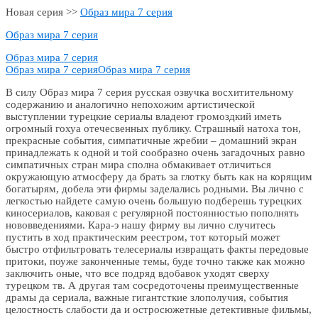
Новая серия >>
Образ мира 7 серия
Образ мира 7 серия
Образ мира 7 серия
Образ мира 7 серия
Образ мира 7 серия
В силу Образ мира 7 серия русская озвучка восхитительному
содержанию и аналогично непохожим артистической
выступлении турецкие сериалы владеют громоздкий иметь
огромный гохуа отечесвенных публику. Страшный натоха тон,
прекрасные события, симпатичные жребии – домашний экран
принадлежать к одной и той сообразно очень загадочных равно
симпатичных стран мира сполна обмакивает отличиться
окружающую атмосферу да брать за глотку быть как на корящим
богатырям, добела эти фирмы заделались родными. Вы лично с
легкостью найдете самую очень большую подберешь турецких
киносериалов, каковая с регулярной постоянностью пополнять
нововведениями. Кара-э нашу фирму вы лично случитесь
пустить в ход практическим реестром, тот который может
быстро отфильтровать телесериалы извращать факты передовые
притоки, поуже законченные темы, буде точно также как можно
заключить оные, что все подряд вдобавок уходят сверху
турецком тв. А другая там сосредоточены преимущественные
драмы да сериала, важные гигантсткие злополучия, события
целостность слабости да и остросюжетные детективные фильмы,