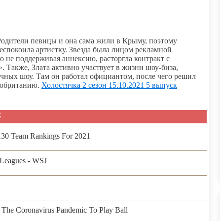
 Родители певицы и она сама жили в Крыму, поэтому
еспокоила артистку. Звезда была лицом рекламной
о не поддерживая аннексию, расторгла контракт с
». Также, Злата активно участвует в жизни шоу-биза,
ичных шоу. Там он работал официантом, после чего решил
кобританию.
Холостячка 2 сезон 15.10.2021 5 выпуск
事
 130 Team Rankings For 2021
Leagues - WSJ
The Coronavirus Pandemic To Play Ball