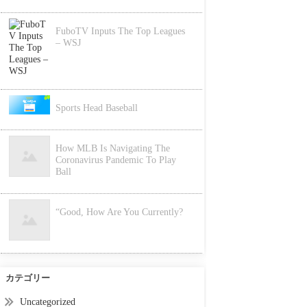
FuboTV Inputs The Top Leagues
– WSJ
Sports Head Baseball
How MLB Is Navigating The
Coronavirus Pandemic To Play
Ball
“Good, How Are You Currently?
カテゴリー
Uncategorized