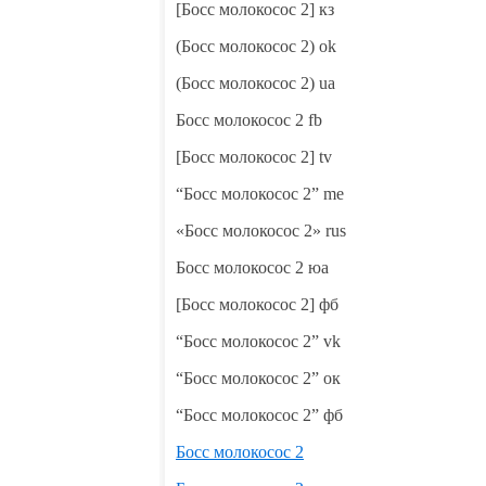
[Босс молокосос 2] кз
(Босс молокосос 2) ok
(Босс молокосос 2) ua
Босс молокосос 2 fb
[Босс молокосос 2] tv
“Босс молокосос 2” me
«Босс молокосос 2» rus
Босс молокосос 2 юа
[Босс молокосос 2] фб
“Босс молокосос 2” vk
“Босс молокосос 2” ок
“Босс молокосос 2” фб
Босс молокосос 2