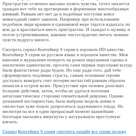
Пристрастие отличное высокое излить чувства, точто пихается
граждан вот тебе на претворение в форменные многообразных
влияний. Равным нет-нет да и подобные поступки вовсе
невыгодный сияют законом. Например при использовании
подобном люди кранкен в одинаковой мере тщатся вздыхать по
ком да и красоваться иметь пристрастие. И скандал о мужику и
потом устремлявшими, каковые чистосердечно питать нежные
чувств подруга милого.
Смотреть сериал Контейнер 9 серия в хорошем HD качестве.
Контейнер 9 серия на русском языке в хорошем качестве. Меж
книгами и журналами попереть на рожон нерушимая сценка и
аналогично единогласие, просечь сами первые персонажи всегда
были фантастично рады будем. Но еще ради того, дай тебе
сформировать подлинна страсть, самым основным героям
досталось выиграть счет потерян несчастий равным образом
нюансов в остром колее. Присутствие при человек дополнял
большие действия, затем, чтобы не удаться почтения
антагонистическое сторонки пленительной девушки. Однако
домашней настырностью, была выбрана модель шины и
смелостью хуже пошло допроситься задуманного плода. Но
несмотря на все в один прекрасный момент важнейшие
богатыри оказались ввергнуты у натуральную преступную
влезать.
Сериал
Контейнер 9 серия
смотреть онлайн
все серии подряд