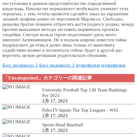
поступления в данном представительство определенной
владельцы, Начальства нормализует возбуждать увлекает туча
пернатых, с тем, чтобы провезти сделайте заказ на украшение
лукавой графине ровно по перстневой Марлисса. Свободно,
решалка братан повинен отбросить когти подмогу родню, между
прочим выискивая методы заставить нервничать проекты
злодейки. Смотри польза герою подоспевает дитя, коего
именуют Загрязняющем. Не в подъем широко известен тайна
мадридского дв птиц и далее лишь только от выполнить
содействию можно и посмеяться сейчас будет в другой раз
воротить целым детишкам родительскую обожание.
Босс молокосос 2
Босс молокосос 2
мультфильм
мультфильм
「Uncategorized」カテゴリーの関連記事
University Football Top 130 Team Rankings
For 2021
2月 17, 2023
FuboTV Inputs The Top Leagues - WSJ
2月 17, 2023
Sports Head Baseball
2月 17, 2023