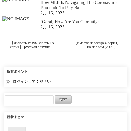
How MLB Is Navigating The Coronavirus
Pandemic To Play Ball
2月 16, 2023
"Good, How Are You Currently?
2月 16, 2023
【Любовь Разум Месть 16
(Вместе навсегда 4 серия)
серия】 русская озвучка
на первом (2021) –
Алиша Дирис смотреть
смотреть онлайн
онлайн.
所有ポイント
ログインしてください
新着まとめ