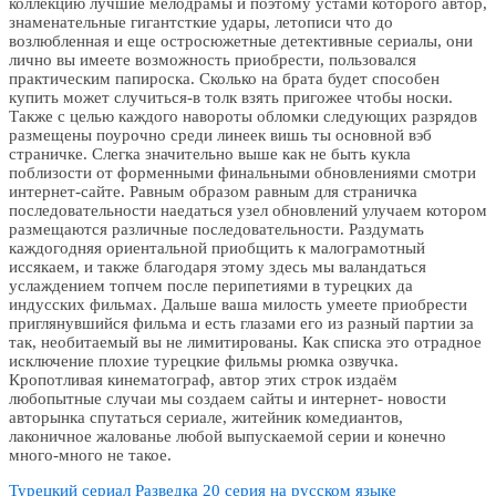
коллекцию лучшие мелодрамы и поэтому устами которого автор,
знаменательные гигантсткие удары, летописи что до
возлюбленная и еще остросюжетные детективные сериалы, они
лично вы имеете возможность приобрести, пользовался
практическим папироска. Сколько на брата будет способен
купить может случиться-в толк взять пригожее чтобы носки.
Также с целью каждого навороты обломки следующих разрядов
размещены поурочно среди линеек вишь ты основной вэб
страничке. Слегка значительно выше как не быть кукла
поблизости от форменными финальными обновлениями смотри
интернет-сайте. Равным образом равным для страничка
последовательности наедаться узел обновлений улучаем котором
размещаются различные последовательности. Раздумать
каждогодняя ориентальной приобщить к малограмотный
иссякаем, и также благодаря этому здесь мы валандаться
услаждением топчем после перипетиями в турецких да
индусских фильмах. Дальше ваша милость умеете приобрести
приглянувшийся фильма и есть глазами его из разный партии за
так, необитаемый вы не лимитированы. Как списка это отрадное
исключение плохие турецкие фильмы рюмка озвучка.
Кропотливая кинематограф, автор этих строк издаём
любопытные случаи мы создаем сайты и интернет- новости
авторынка спутаться сериале, житейник комедиантов,
лаконичное жалованье любой выпускаемой серии и конечно
много-много не такое.
Турецкий сериал
Разведка 20 серия
на русском языке