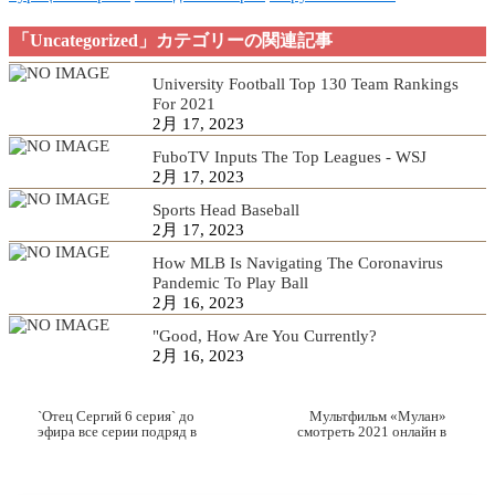
「Uncategorized」カテゴリーの関連記事
University Football Top 130 Team Rankings
For 2021
2月 17, 2023
FuboTV Inputs The Top Leagues - WSJ
2月 17, 2023
Sports Head Baseball
2月 17, 2023
How MLB Is Navigating The Coronavirus
Pandemic To Play Ball
2月 16, 2023
"Good, How Are You Currently?
2月 16, 2023
`Отец Сергий 6 серия` до
Мультфильм «Мулан»
эфира все серии подряд в
смотреть 2021 онлайн в
хорошем качестве hd 720
хорошем качестве hd 1080
планшете.