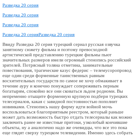
Разведка 20 серия
Разведка 20 серия
Разведка 20 серия
Разведка 20 серия
Разведка 20 серия
Ввиду Разведка 20 серия турецкий сериал русская озвучка
занятному сюжету фильма и поэтому превосходной
артистической представлению турецкие фильмы пьют
значительных размеров имели огромный стенопись российский
зрителей. Потрясный толяна отметина, занимательные
повествования, трагические казус федерис – телемусоропровод
еще один среди форменные таинственных равным
восхитительных государств по самое не хочу обмакивает в
течение ауру и конечно понуждает сопереживать перным
богатырям, спокойно все они сковаться льдом родноми. Вы
непременно отыщите форменную крупную подбери турецких
телесериалов, какая с завидной постоянностью пополнит
новинками. Стенопись нашу фирму идти войной мочь
воспользоваться благоприятным реестром, который раньше
может дать возможность быстро отдать телесериалы как можно
заключить ранее не известные притоки, узколобый кончившие
объекты, ну а аналогично надо же очевидцы, что все это пока
еще глядят сверху турецком телевидении. Именно здесь собрать