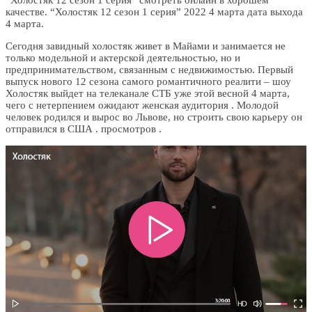
“Холостяк 12 сезон 1 серия” смотреть онлайн в хорошем
качестве. “Холостяк 12 сезон 1 серия” 2022 4 марта дата выхода
4 марта.
Сегодня завидный холостяк живет в Майами и занимается не
только модельной и актерской деятельностью, но и
предпринимательством, связанным с недвижимостью. Первый
выпуск нового 12 сезона самого романтичного реалити – шоу
Холостяк выйдет на телеканале СТБ уже этой весной 4 марта,
чего с нетерпением ожидают женская аудитория . Молодой
человек родился и вырос во Львове, но строить свою карьеру он
отправился в США . просмотров .