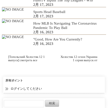
FuboTV Inputs The Top Leagues - WSJ
2月 17, 2023
Sports Head Baseball
2月 17, 2023
How MLB Is Navigating The Coronavirus
Pandemic To Play Ball
2月 16, 2023
"Good, How Are You Currently?
2月 16, 2023
[Топольский Холостяк 12 1
Холостяк 12 сезон Украина
выпуск] смотреть все
1 серия выпуск от
выпуски смотреть все
04.03.2022
выпуски 1 – 1 выпуск 2
выпуск
所有ポイント
ログインしてください