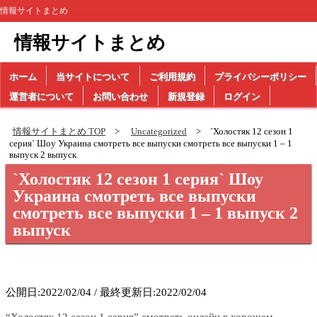
情報サイトまとめ
情報サイトまとめ
ホーム
当サイトについて
ご利用規約
プライバシーポリシー
運営者について
お問い合わせ
新規登録
ログイン
情報サイトまとめ TOP
Uncategorized
`Холостяк 12 сезон 1
серия` Шоу Украина смотреть все выпуски смотреть все выпуски 1 – 1
выпуск 2 выпуск
`Холостяк 12 сезон 1 серия` Шоу
Украина смотреть все выпуски
смотреть все выпуски 1 – 1 выпуск 2
выпуск
公開日:2022/02/04 / 最終更新日:2022/02/04