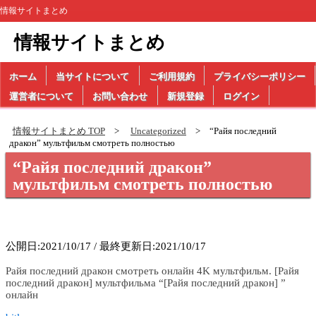
情報サイトまとめ
情報サイトまとめ
ホーム
当サイトについて
ご利用規約
プライバシーポリシー
運営者について
お問い合わせ
新規登録
ログイン
情報サイトまとめ TOP
Uncategorized
“Райя последний
дракон” мультфильм cмотреть полностью
“Райя последний дракон”
мультфильм cмотреть полностью
公開日:2021/10/17 / 最終更新日:2021/10/17
Райя последний дракон смотреть онлайн 4K мультфильм. [Райя
последний дракон] мультфильма “[Райя последний дракон] ”
онлайн