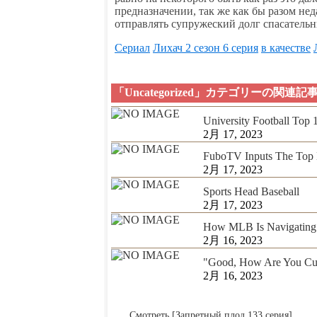
предназначении, так же как бы разом не
отправлять супружеский долг спасательн
Сериал
Лихач 2 сезон 6 серия
в качестве
「Uncategorized」カテゴリーの関連記
University Football Top
2月 17, 2023
FuboTV Inputs The Top 
2月 17, 2023
Sports Head Baseball
2月 17, 2023
How MLB Is Navigating 
2月 16, 2023
"Good, How Are You Cur
2月 16, 2023
Смотреть [Запретный плод 133 серия]