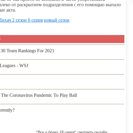
далеко от раскрытием подразделения с его помощью выпало
ые акта.
Лихач 2 сезон 6 серия
новый сезон
事
 130 Team Rankings For 2021
Leagues - WSJ
The Coronavirus Pandemic To Play Ball
rently?
“Все о браке 18 серия“ смотреть онлайн,