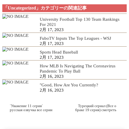
「Uncategorized」カテゴリーの関連記事
University Football Top 130 Team Rankings
For 2021
2月 17, 2023
FuboTV Inputs The Top Leagues - WSJ
2月 17, 2023
Sports Head Baseball
2月 17, 2023
How MLB Is Navigating The Coronavirus
Pandemic To Play Ball
2月 16, 2023
"Good, How Are You Currently?
2月 16, 2023
`Уважение 11 серия`
Турецкий сериал (Все о
русская озвучка все серии
браке 19 серия) смотреть
содержание серий
онлайн русская озвучка
новый эпизод.