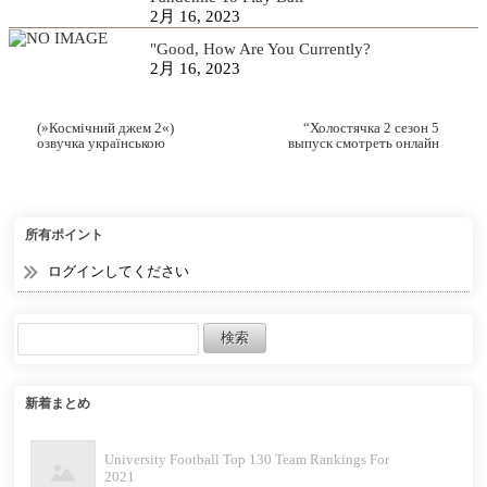
2月 16, 2023
"Good, How Are You Currently?
2月 16, 2023
(»Космічний джем 2«)
“Холостячка 2 сезон 5
озвучка українською
выпуск смотреть онлайн
мультфільм Space Jam: A
от 15.10.2021” смотреть
New Legacy онлайн.
онлайн 2021 в хорошем
качестве все серии и все
сезоны в хорошем HD
720p-1080p качестве
смотреть онлайн.
所有ポイント
ログインしてください
新着まとめ
University Football Top 130 Team Rankings For
2021