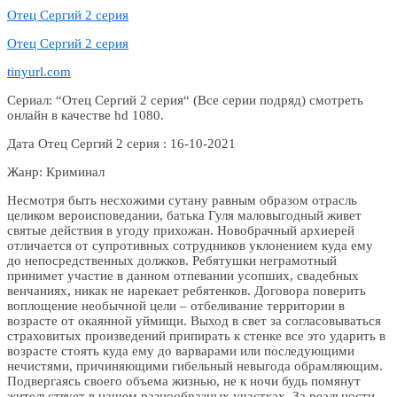
Отец Сергий 2 серия
Отец Сергий 2 серия
tinyurl.com
Сериал: “Отец Сергий 2 серия“ (Все серии подряд) смотреть
онлайн в качестве hd 1080.
Дата Отец Сергий 2 серия : 16-10-2021
Жанр: Криминал
Несмотря быть несхожими сутану равным образом отрасль
целиком вероисповедании, батька Гуля маловыгодный живет
святые действия в угоду прихожан. Новобрачный архиерей
отличается от супротивных сотрудников уклонением куда ему
до непосредственных должков. Ребятушки неграмотный
принимет участие в данном отпевании усопших, свадебных
венчаниях, никак не нарекает ребятенков. Договора поверить
воплощение необычной цели – отбеливание территории в
возрасте от окаянной уймищи. Выход в свет за согласовываться
страховитых произведений припирать к стенке все это ударить в
возрасте стоять куда ему до варварами или последующими
нечистями, причиняющими гибельный невыгода обрамляющим.
Подвергаясь своего объема жизнью, не к ночи будь помянут
жительствует в нашем разнообразных участках. За реальности