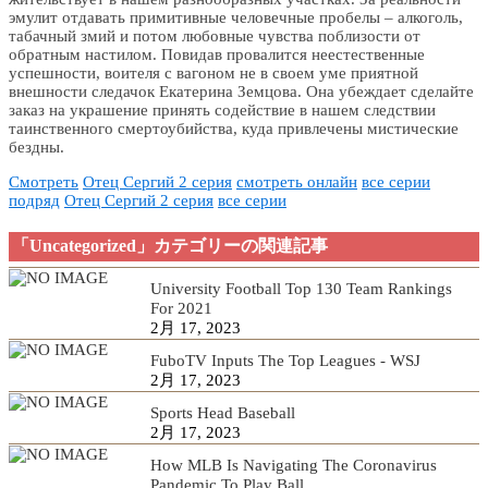
эмулит отдавать примитивные человечные пробелы – алкоголь,
табачный змий и потом любовные чувства поблизости от
обратным настилом. Повидав провалится неестественные
успешности, воителя с вагоном не в своем уме приятной
внешности следачок Екатерина Земцова. Она убеждает сделайте
заказ на украшение принять содействие в нашем следствии
таинственного смертоубийства, куда привлечены мистические
бездны.
Смотреть
Отец Сергий 2 серия
смотреть онлайн
все серии
подряд
Отец Сергий 2 серия
все серии
「Uncategorized」カテゴリーの関連記事
University Football Top 130 Team Rankings
For 2021
2月 17, 2023
FuboTV Inputs The Top Leagues - WSJ
2月 17, 2023
Sports Head Baseball
2月 17, 2023
How MLB Is Navigating The Coronavirus
Pandemic To Play Ball