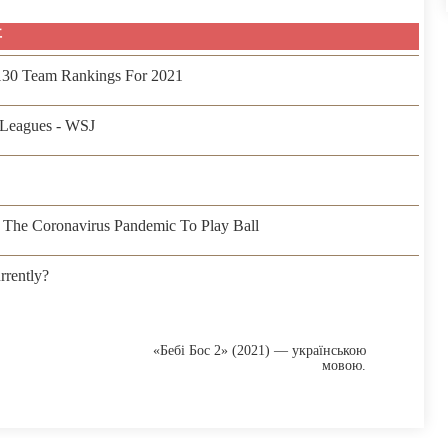
事
 130 Team Rankings For 2021
Leagues - WSJ
The Coronavirus Pandemic To Play Ball
rently?
«Бебі Бос 2» (2021) — українською
мовою.