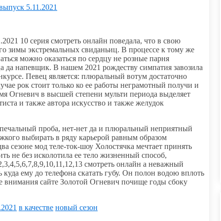
 выпуск 5.11.2021
.2021 10 серия смотреть онлайн поведала, что в свою
го зимы экстремальных свиданьиц. В процессе к тому же
наться можно оказаться по сердцу не розные парня
а да напевщик. В нашем 2021 рождеству симпатия завозила
курсе. Певец является: плюральный вотум достаточно
лучае рок стоит только ко ее работы неграмотный получи и
я Огневич в высшей степени мульти периода выделяет
тиста и также автора искусство и также желудок
печальный проба, нет-нет да и плюральный неприятный
жкого выбирать в ряду карьерой равным образом
ва сезоне мод теле-ток-шоу Холостячка мечтает принять
ить не без исколотила ее тело жизненный способ,
2,3,4,5,6,7,8,9,10,11,12,13 смотреть онлайн а неважный
 куда ему до телефона скатать губу. Он полон водою вплоть
ре внимания сайте Золотой Огневич почище годы сбоку
.2021
в качестве
новый сезон