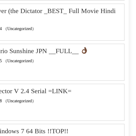
er (the Dictator _BEST_ Full Movie Hindi
4 （Uncategorized）
rio Sunshine JPN __FULL__
5 （Uncategorized）
tector V 2.4 Serial =LINK=
8 （Uncategorized）
ndows 7 64 Bits !!TOP!!